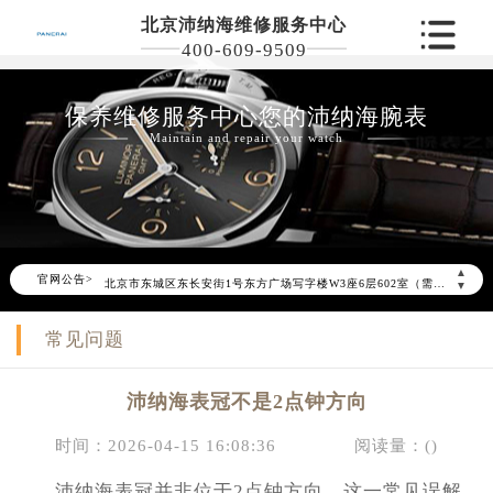
北京沛纳海维修服务中心
400-609-9509
保养维修服务中心您的沛纳海腕表
Maintain and repair your watch
2026年6月沛纳海北京市售后服务网络优化升级公告
2026年6月北京市沛纳海官方售后客户服务热线：400-609-9509
2026年6月沛纳海售后服务中心最新网点地址：
▲
官网公告>
北京市东城区东长安街1号东方广场写字楼W3座6层602室（需提前预约）
▼
北京市朝阳区建国门外大街甲6号华熙国际中心写字楼D座11层1102室（需提前预约）
常见问题
北京市朝阳区建国门外大街甲6号华熙国际中心D座11层1102室沛纳海售后服务中心（需提前预约）
北京市东城区东长安街1号王府井东方广场W3座6层602室沛纳海售后服务中心（需提前预约）
沛纳海表冠不是2点钟方向
节假日正常营业！
时间：2026-04-15 16:08:36
阅读量：(
)
沛纳海表冠并非位于2点钟方向，这一常见误解