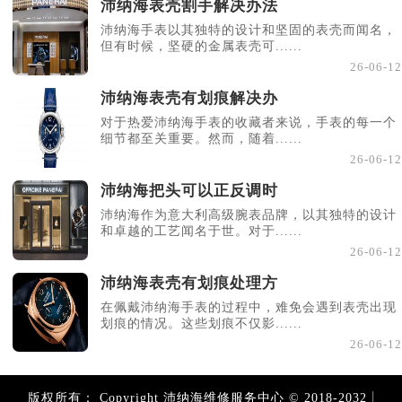
沛纳海表壳割手解决办法
沛纳海手表以其独特的设计和坚固的表壳而闻名，
但有时候，坚硬的金属表壳可......
26-06-12
沛纳海表壳有划痕解决办
对于热爱沛纳海手表的收藏者来说，手表的每一个
细节都至关重要。然而，随着......
26-06-12
沛纳海把头可以正反调时
沛纳海作为意大利高级腕表品牌，以其独特的设计
和卓越的工艺闻名于世。对于......
26-06-12
沛纳海表壳有划痕处理方
在佩戴沛纳海手表的过程中，难免会遇到表壳出现
划痕的情况。这些划痕不仅影......
26-06-12
|
版权所有：
Copyright 沛纳海维修服务中心 © 2018-2032