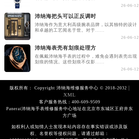
26-06-12
沛纳海把头可以正反调时
沛纳海作为意大利高级腕表品牌，以其独特的设计
和卓越的工艺闻名于世。对于......
26-06-12
沛纳海表壳有划痕处理方
在佩戴沛纳海手表的过程中，难免会遇到表壳出现
划痕的情况。这些划痕不仅影......
26-06-12
|
版权所有：
Copyright 沛纳海维修服务中心 © 2018-2032
XML
客户服务热线：400-609-9509
Panerai沛纳海手表维修服务中心地址在北京市东城区王府井东
方广场
如权利人或知情人士发现本站内容存在事实错误或涉及版
权、名誉权等侵权问题，请通过邮箱：