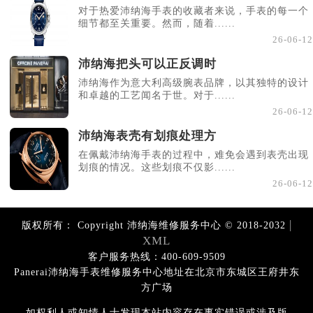
对于热爱沛纳海手表的收藏者来说，手表的每一个
细节都至关重要。然而，随着......
26-06-12
沛纳海把头可以正反调时
沛纳海作为意大利高级腕表品牌，以其独特的设计
和卓越的工艺闻名于世。对于......
26-06-12
沛纳海表壳有划痕处理方
在佩戴沛纳海手表的过程中，难免会遇到表壳出现
划痕的情况。这些划痕不仅影......
26-06-12
|
版权所有：
Copyright 沛纳海维修服务中心 © 2018-2032
XML
客户服务热线：400-609-9509
Panerai沛纳海手表维修服务中心地址在北京市东城区王府井东
方广场
如权利人或知情人士发现本站内容存在事实错误或涉及版