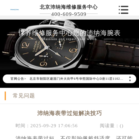
北京沛纳海维修服务中心
400-609-9509
保养维修服务中心您的沛纳海腕表
2026年6月沛纳海北京市售后服务网络优化升级公告
Maintain and repair your watch
2026年6月北京市沛纳海官方售后客户服务热线：400-609-9509
2026年6月沛纳海售后服务中心最新网点地址：
北京市东城区东长安街1号东方广场写字楼W3座6层602室（需提前预约）
北京市朝阳区建国门外大街甲6号华熙国际中心写字楼D座11层1102室（需提前预约）
▲
官网公告>
北京市朝阳区建国门外大街甲6号华熙国际中心D座11层1102室沛纳海售后服务中心（需提前预约）
▼
北京市东城区东长安街1号王府井东方广场W3座6层602室沛纳海售后服务中心（需提前预约）
常见问题
节假日正常营业！
沛纳海表带过短解决技巧
时间：2025-09-29 17:06:56
阅读量：(
)
沛纳海表带过短，不仅影响佩戴舒适度，还可能